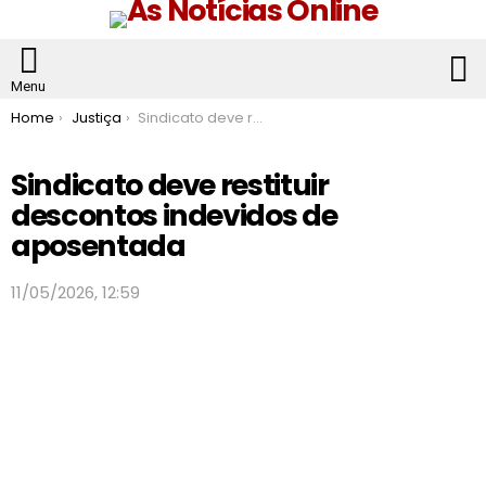
S
Menu
You are here:
Home
Justiça
Sindicato deve restituir descontos indevidos de aposentada
Sindicato deve restituir
descontos indevidos de
aposentada
11/05/2026, 12:59