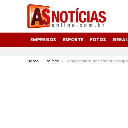
EMPREGOS
ESPORTE
FOTOS
GERAL
You are here:
Home
Política
MPMG obtém decisão que suspende asfaltamento em área tombada do distrito de Morro d’Água Quente, em Ca