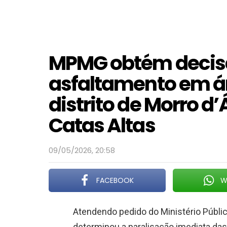
MPMG obtém decis
asfaltamento em á
distrito de Morro 
Catas Altas
09/05/2026, 20:58
FACEBOOK
W
Atendendo pedido do Ministério Públi
determinou a paralisação imediata das