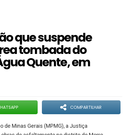
ão que suspende
rea tombada do
d’Água Quente, em
HATSAPP
COMPARTILHAR
co de Minas Gerais (MPMG), a Justiça
 obras de asfaltamento no distrito de Morro