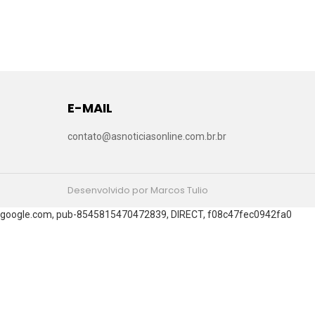
E-MAIL
contato@asnoticiasonline.com.br.br
Desenvolvido por Marcos Tulio
google.com, pub-8545815470472839, DIRECT, f08c47fec0942fa0