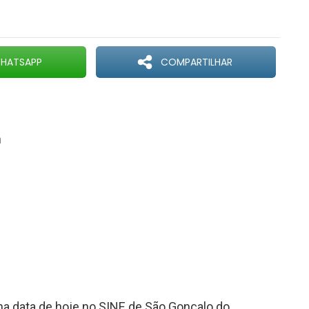
HATSAPP
COMPARTILHAR
h
na data de hoje no SINE de São Gonçalo do