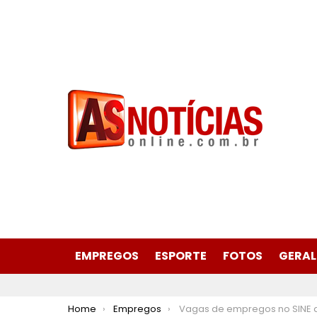
EMPREGOS
ESPORTE
FOTOS
GERAL
You are here:
Home
Empregos
Vagas de empregos no SINE de São Gonçalo do Rio Abaixo para hoje 26 de nov