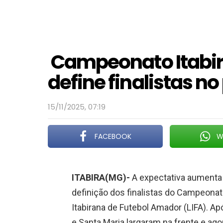
Campeonato Itabir
define finalistas 
15/11/2025, 07:19
FACEBOOK
W
ITABIRA(MG)-
A expectativa aumenta e
definição dos finalistas do Campeonato
Itabirana de Futebol Amador (LIFA). Ap
e Santa Maria largaram na frente e ag