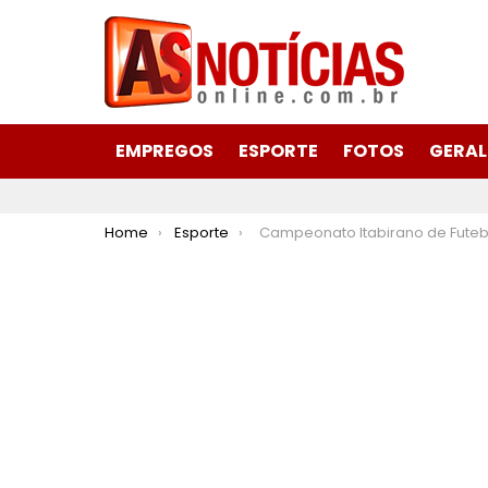
EMPREGOS
ESPORTE
FOTOS
GERAL
You are here:
Home
Esporte
Campeonato Itabirano de Futebol 2025 define finalistas no próximo do