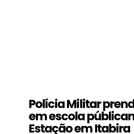
Polícia Militar pre
em escola públican
Estação em Itabira