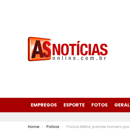
EMPREGOS
ESPORTE
FOTOS
GERAL
You are here:
Home
Polícia
Polícia Militar prende homem por furto em escola públicano bairro Esplanada da Estação em I