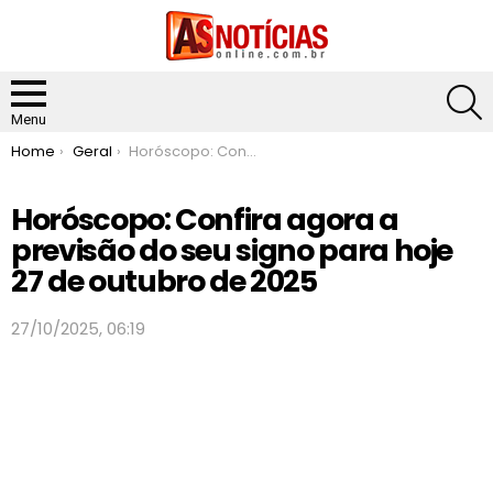
S
Menu
You are here:
Home
Geral
Horóscopo: Confira agora a previsão do seu signo para hoje 27 de outubro de 2025
Horóscopo: Confira agora a
previsão do seu signo para hoje
27 de outubro de 2025
27/10/2025, 06:19