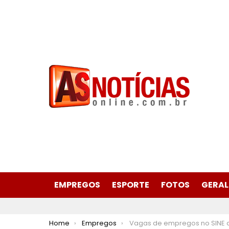
EMPREGOS
ESPORTE
FOTOS
GERAL
You are here:
Home
Empregos
Vagas de empregos no SINE de São Gonçalo do Rio Abaixo para hoje 15 de ou