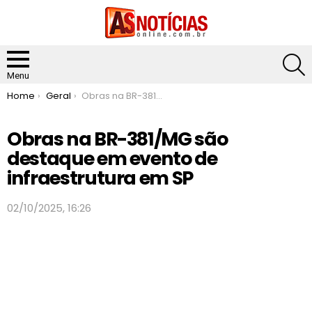
S
Menu
You are here:
Home
Geral
Obras na BR-381/MG são destaque em evento de infraestrutura em SP
Obras na BR-381/MG são
destaque em evento de
infraestrutura em SP
02/10/2025, 16:26