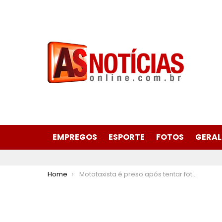
EMPREGOS
ESPORTE
FOTOS
GERAL
You are here:
Home
Mototaxista é preso após tentar fotografar estudante em banheiro de faculdade em Coronel Fabriciano