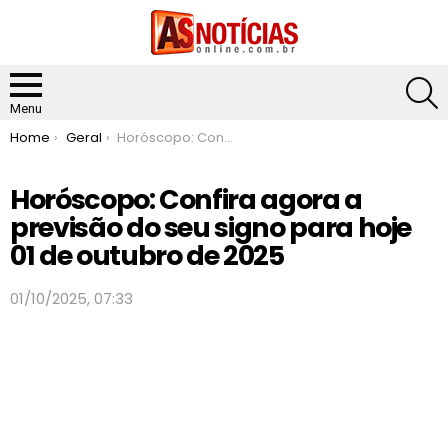
S
Menu
You are here:
Home
Geral
Horóscopo: Confira agora a previsão do seu signo para hoje 01 de outubro de 2025
Horóscopo: Confira agora a
previsão do seu signo para hoje
01 de outubro de 2025
01/10/2025, 07:33