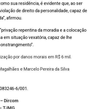
 como sua residência, é evidente que, ao ser
violação de direito da personalidade, capaz de
a”, afirmou.
privação repentina da moradia e a colocação
a em situação vexatória, capaz de lhe
constrangimento”.
enização por danos morais em R$ 6 mil.
galhães e Marcelo Pereira da Silva
.083246-6/001.
 – Dircom
s – TJMG