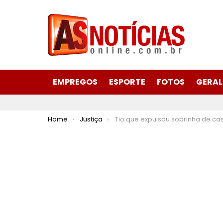
EMPREGOS
ESPORTE
FOTOS
GERAL
You are here:
Home
Justiça
Tio que expulsou sobrinha de casa herdada pelos dois deve pagar indeni