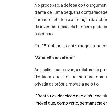
No processo, a defesa do tio argume
diante de “uma pequena contrariedade à
Também rebateu a afirmação da sobrin
de inventário, pois ela também poderi
processo.
Em 1ª Instância, o juízo negou a inden
“Situação vexatória”
Ao analisar as provas, a relatora do p
destacou que a mulher sempre morara n
privada da própria moradia pelo tio.
“Restou evidenciado que o réu exclui
imóvel que, como visto, permanecia em