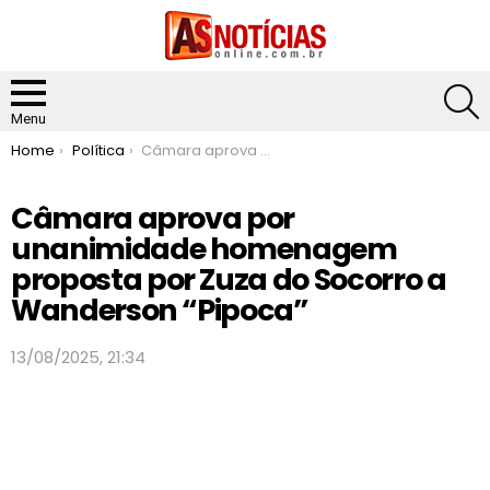
S
Menu
You are here:
Home
Política
Câmara aprova por unanimidade homenagem proposta por Zuza do Socorro a Wanderson “Pipoca”
Câmara aprova por
unanimidade homenagem
proposta por Zuza do Socorro a
Wanderson “Pipoca”
13/08/2025, 21:34