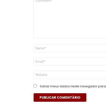
*
Nome
*
E-
mail
*
Site
Salvar meus dados neste navegador para 