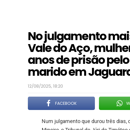
No julgamento mais
Vale do Aço, mulhe
anos de prisão pel
marido em Jaguar
12/08/2025, 18:20
FACEBOOK
W
Num julgamento que durou três dias, o
Mineiro, o Tribunal do Júri de Timóte