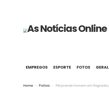
EMPREGOS
ESPORTE
FOTOS
GERAL
You are here:
Home
Polícia
PM prende homem em flagrante por furto e recupera produtos em Santa Maria de I