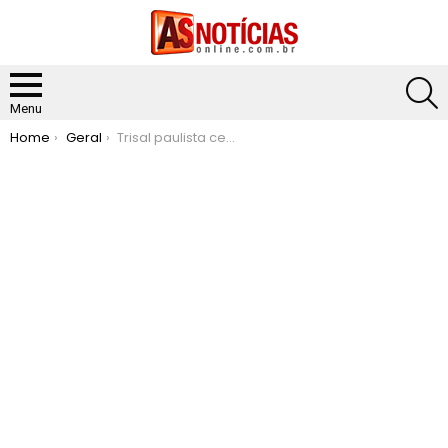
S
Menu
You are here:
Home
Geral
Trisal paulista celebra gravidez dupla: “Experiência incrível”