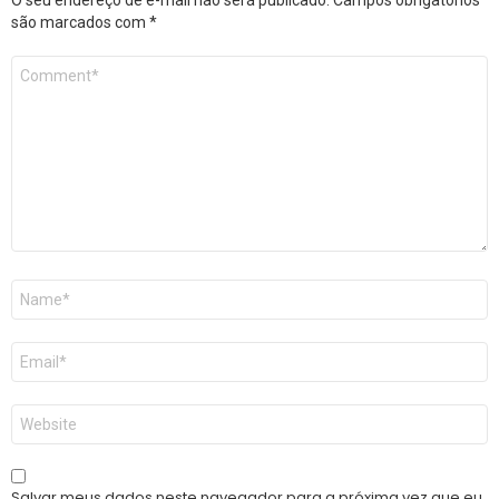
são marcados com
*
Comentário
*
Nome
*
E-
mail
*
Site
Salvar meus dados neste navegador para a próxima vez que eu