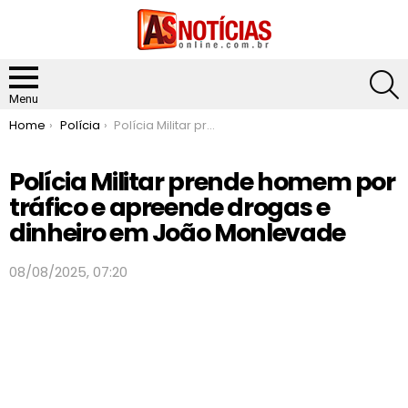
S
Menu
You are here:
Home
Polícia
Polícia Militar prende homem por tráfico e apreende drogas e dinheiro em João Monlevade
Polícia Militar prende homem por
tráfico e apreende drogas e
dinheiro em João Monlevade
08/08/2025, 07:20