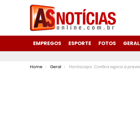
EMPREGOS
ESPORTE
FOTOS
GERAL
You are here:
Home
Geral
Horóscopo: Confira agora a previsão do seu signo para hoje 07 de agosto de 2025