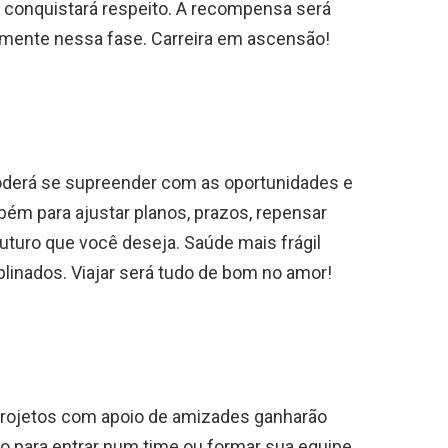
e conquistará respeito. A recompensa será
mente nessa fase. Carreira em ascensão!
 poderá se supreender com as oportunidades e
ém para ajustar planos, prazos, repensar
 futuro que você deseja. Saúde mais frágil
iplinados. Viajar será tudo de bom no amor!
projetos com apoio de amizades ganharão
para entrar num time ou formar sua equipe