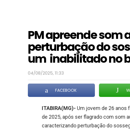
PM apreende som a
perturbação do so
um inabilitado no b
04/08/2025, 11:33
FACEBOOK
W
ITABIRA(MG)-
Um jovem de 26 anos fo
de 2025, após ser flagrado com som 
caracterizando perturbação do sosse