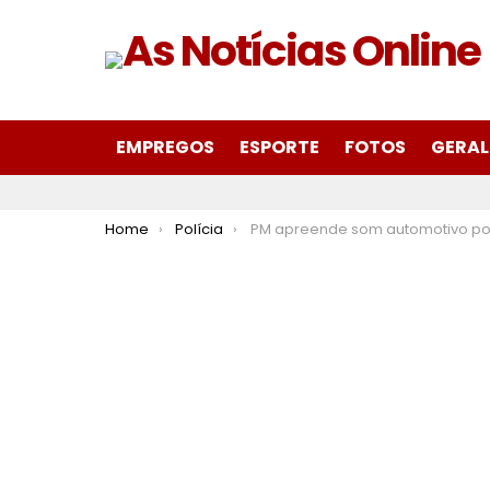
EMPREGOS
ESPORTE
FOTOS
GERAL
You are here:
Home
Polícia
PM apreende som automotivo por perturbação do sossego conduzido por um inabilitado no bairro Fênix em It