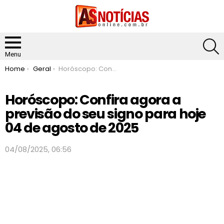
S
Menu
You are here:
Home
Geral
Horóscopo: Confira agora a previsão do seu signo para hoje 04 de agosto de 2025
Horóscopo: Confira agora a
previsão do seu signo para hoje
04 de agosto de 2025
04/08/2025, 06:56