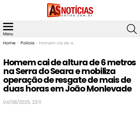
S
Menu
You are here:
Home
Polícia
Homem cai de altura de 6 metros na Serra do Seara e mobiliza operação de resgate de mais de duas horas em João Monlevade
Homem cai de altura de 6 metros
na Serra do Seara e mobiliza
operação de resgate de mais de
duas horas em João Monlevade
04/08/2025, 23:11