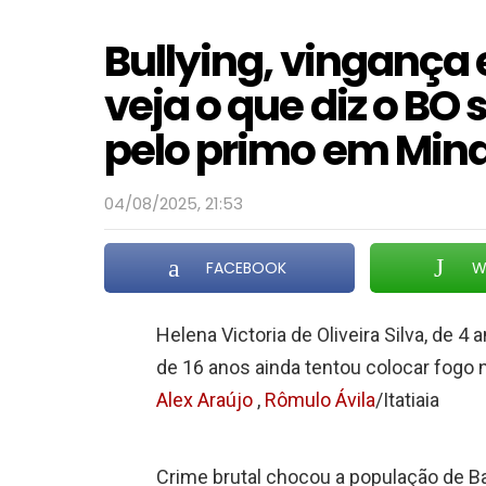
Bullying, vingança 
veja o que diz o BO
pelo primo em Min
04/08/2025, 21:53
FACEBOOK
W
Helena Victoria de Oliveira Silva, de 4
de 16 anos ainda tentou colocar fogo 
Alex Araújo
,
Rômulo Ávila
/Itatiaia
Crime brutal chocou a população de 