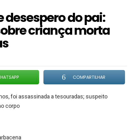
e desespero do pai:
 sobre criança morta
as
HATSAPP
COMPARTILHAR
 anos, foi assassinada a tesouradas; suspeito
no corpo
Barbacena