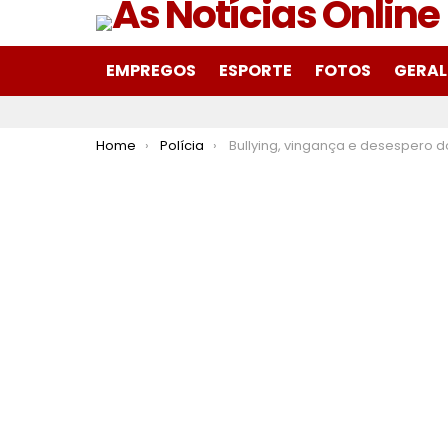
EMPREGOS
ESPORTE
FOTOS
GERAL
You are here:
Home
Polícia
Bullying, vingança e desespero do pai: veja o que diz o BO sobre criança morta pelo primo em M