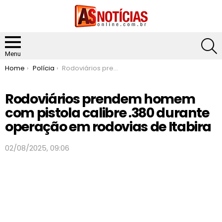
S
Menu
You are here:
Home
Polícia
Rodoviários prendem homem com pistola calibre .380 durante operação em rodovias de Itabira
Rodoviários prendem homem
com pistola calibre .380 durante
operação em rodovias de Itabira
02/08/2025, 09:06