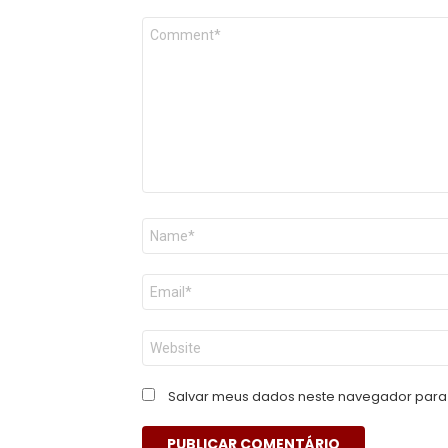
Comentário
*
Nome
*
E-
mail
*
Site
Salvar meus dados neste navegador para 