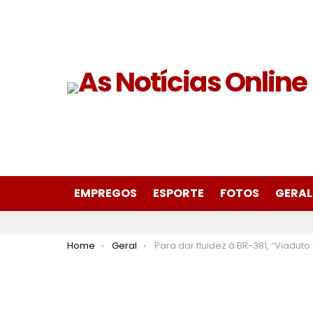
EMPREGOS
ESPORTE
FOTOS
GERAL
You are here:
Home
Geral
Para dar fluidez à BR-381, “Viaduto da Prainha” será liberado nesta terça-feira (