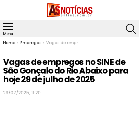
S
Menu
You are here:
Home
Empregos
Vagas de empregos no SINE de São Gonçalo do Rio Abaixo para hoje 29 de julho de 2025
Vagas de empregos no SINE de
São Gonçalo do Rio Abaixo para
hoje 29 de julho de 2025
29/07/2025, 11:20