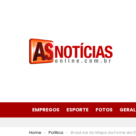
EMPREGOS
ESPORTE
FOTOS
GERAL
You are here:
Home
Política
Brasil sai do Mapa da Fome da ONU: conquista histórica reflete políticas públicas e