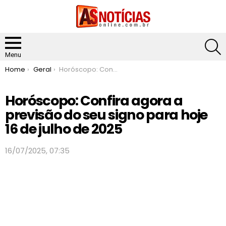
S
Menu
You are here:
Home
Geral
Horóscopo: Confira agora a previsão do seu signo para hoje 16 de julho de 2025
Horóscopo: Confira agora a
previsão do seu signo para hoje
16 de julho de 2025
16/07/2025, 07:35