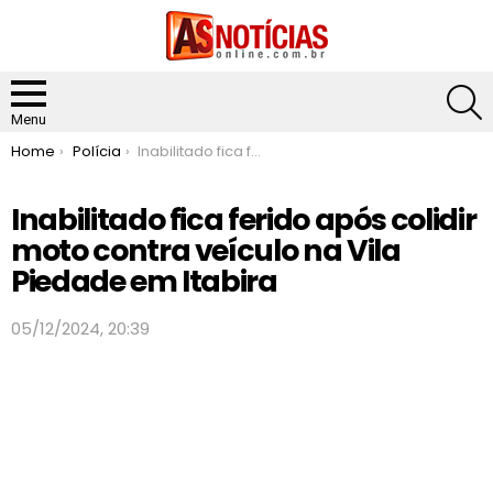
S
Menu
You are here:
Home
Polícia
Inabilitado fica ferido após colidir moto contra veículo na Vila Piedade em Itabira
Inabilitado fica ferido após colidir
moto contra veículo na Vila
Piedade em Itabira
05/12/2024, 20:39