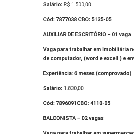
Salário:
R$ 1.500,00
Cód:
7877038
CBO:
5135-05
AUXILIAR DE ESCRITÓRIO – 01 vaga
Vaga para trabalhar em Imobiliária 
de computador, (word e excell ) e en
Experiência
:
6 meses (comprovado)
Salário:
1.830,00
Cód:
7896091
CBO:
4110-05
BALCONISTA – 02 vagas
Vaga para trabalhar em supermerca