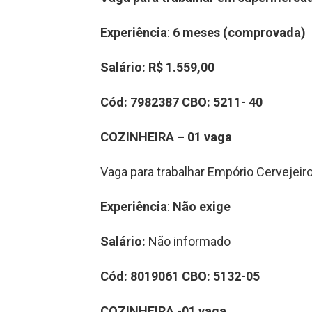
Experiência
:
6 meses (comprovada)
Salário:
R$ 1.559,00
Cód:
7982387
CBO:
5211- 40
COZINHEIRA – 01 vaga
Vaga para trabalhar Empório Cervejeir
Experiência
:
Não exige
Salário:
Não informado
Cód:
8019061
CBO
:
5132-05
COZINHEIRA -01 vaga