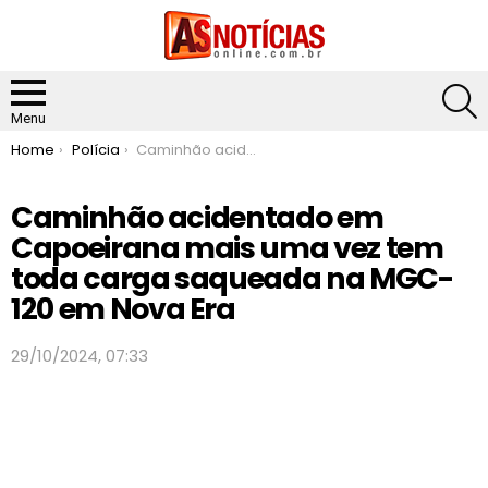
S
Menu
You are here:
Home
Polícia
Caminhão acidentado em Capoeirana mais uma vez tem toda carga saqueada na MGC-120 em Nova Era
Caminhão acidentado em
Capoeirana mais uma vez tem
toda carga saqueada na MGC-
120 em Nova Era
29/10/2024, 07:33