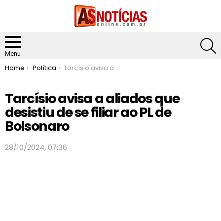
S
Menu
You are here:
Home
Política
Tarcísio avisa a aliados que desistiu de se filiar ao PL de Bolsonaro
Tarcísio avisa a aliados que
desistiu de se filiar ao PL de
Bolsonaro
28/10/2024, 07:36