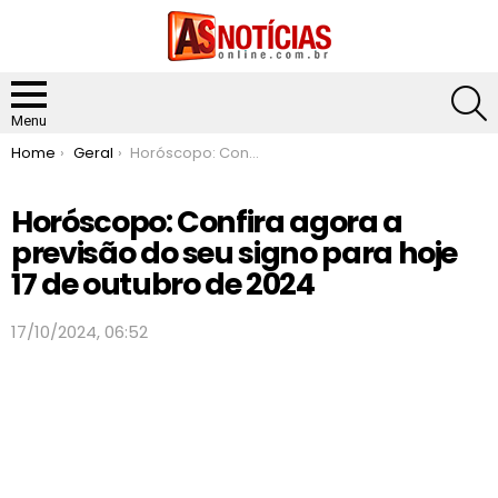
S
Menu
You are here:
Home
Geral
Horóscopo: Confira agora a previsão do seu signo para hoje 17 de outubro de 2024
Horóscopo: Confira agora a
previsão do seu signo para hoje
17 de outubro de 2024
17/10/2024, 06:52