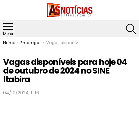
S
Menu
You are here:
Home
Empregos
Vagas disponíveis para hoje 04 de outubro de 2024 no SINE Itabira
Vagas disponíveis para hoje 04
de outubro de 2024 no SINE
Itabira
04/10/2024, 11:16