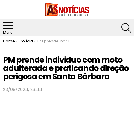
S
Menu
You are here:
Home
Polícia
PM prende individuo com moto adulterada e praticando direção perigosa em Santa Bárbara
PM prende individuo com moto
adulterada e praticando direção
perigosa em Santa Bárbara
23/09/2024, 23:44