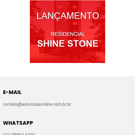
E-MAIL
contato@asnoticiasonline.com.br.br
WHATSAPP
(31) 98863-6430