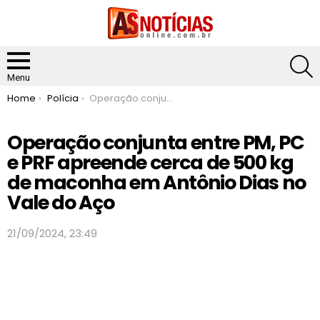
S
Menu
You are here:
Home
Polícia
Operação conjunta entre PM, PC e PRF apreende cerca de 500 kg de maconha em Antônio Dias no Vale do Aço
Operação conjunta entre PM, PC
e PRF apreende cerca de 500 kg
de maconha em Antônio Dias no
Vale do Aço
21/09/2024, 23:49