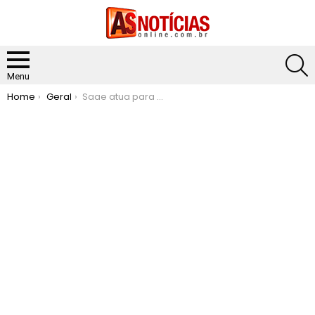
S
Menu
You are here:
Home
Geral
Saae atua para restabelecer abastecimento após rompimento de adutora