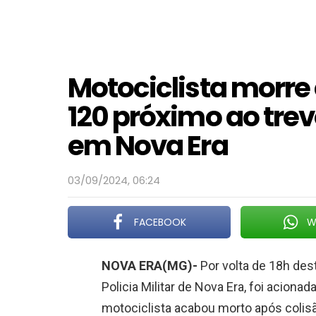
Motociclista morr
120 próximo ao trev
em Nova Era
03/09/2024, 06:24
FACEBOOK
W
NOVA ERA(MG)-
Por volta de 18h des
Policia Militar de Nova Era, foi acion
motociclista acabou morto após colis