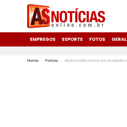
EMPREGOS
ESPORTE
FOTOS
GERAL
You are here:
Home
Polícia
Motociclista morre em acidente na MGC-120 próximo ao trevo de acesso a BR-381 em Nov