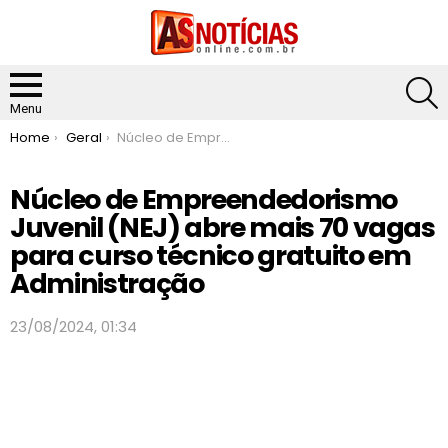
S
Menu
You are here:
Home
Geral
Núcleo de Empreendedorismo Juvenil (NEJ) abre mais 70 vagas para curso técnico gratuito em Administração
Núcleo de Empreendedorismo
Juvenil (NEJ) abre mais 70 vagas
para curso técnico gratuito em
Administração
23/08/2024, 01:34