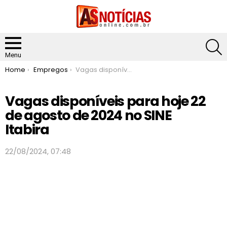
S
Menu
You are here:
Home
Empregos
Vagas disponíveis para hoje 22 de agosto de 2024 no SINE Itabira
Vagas disponíveis para hoje 22
de agosto de 2024 no SINE
Itabira
22/08/2024, 07:48