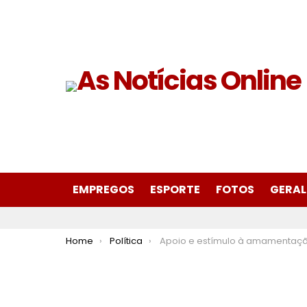
EMPREGOS
ESPORTE
FOTOS
GERAL
You are here:
Home
Política
Apoio e estímulo à amamentação são compromissos diários das maternidades da rede es