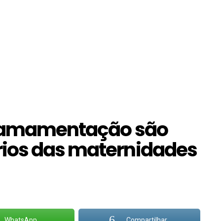
à amamentação são
ios das maternidades
WhatsApp
Compartilhar