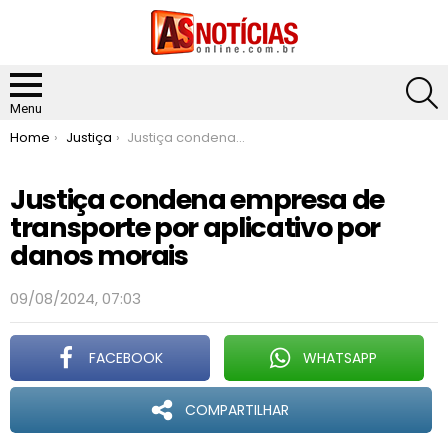
S
Menu
You are here:
Home
Justiça
Justiça condena empresa de transporte por aplicativo por danos morais
Justiça condena empresa de
transporte por aplicativo por
danos morais
09/08/2024, 07:03
FACEBOOK
WHATSAPP
COMPARTILHAR