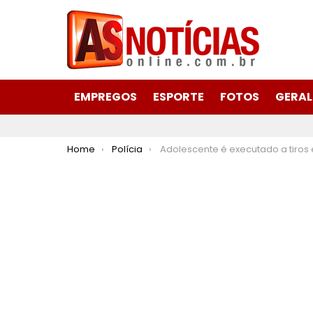
EMPREGOS
ESPORTE
FOTOS
GERAL
You are here:
Home
Polícia
Adolescente é executado a tiros em Coronel Fabriciano no Vale do A