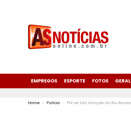
EMPREGOS
ESPORTE
FOTOS
GERAL
You are here:
Home
Polícia
PM de São Gonçalo do Rio Abaixo apreende adolescente por conduzir motocicleta gerando perigo de