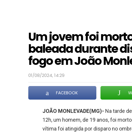
Um jovem foi mort
baleada durante di
fogo em João Mon
01/08/2024, 14:29
FACEBOOK
W
JOÃO MONLEVADE(MG)-
Na tarde des
12h, um homem, de 19 anos, foi morto a
vítima foi atingida por disparo no omb