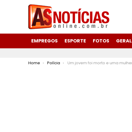
EMPREGOS
ESPORTE
FOTOS
GERAL
You are here:
Home
Polícia
Um jovem foi morto e uma mulher baleada durante disparos de arma de fogo em João Mon