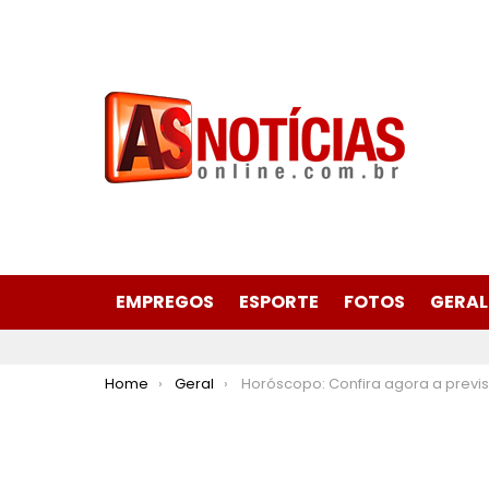
EMPREGOS
ESPORTE
FOTOS
GERAL
You are here:
Home
Geral
Horóscopo: Confira agora a previsão do seu signo para hoje 28 de julho de 2024