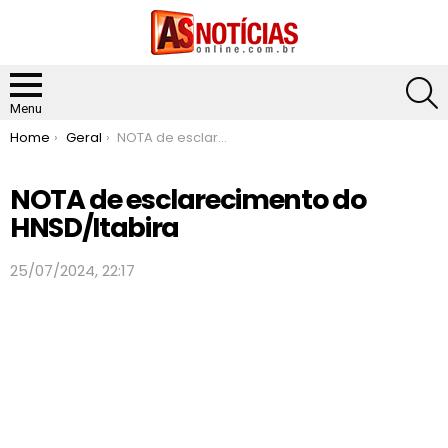
S
Menu
You are here:
Home
Geral
NOTA de esclarecimento do HNSD/Itabira
NOTA de esclarecimento do
HNSD/Itabira
25/07/2024, 22:17