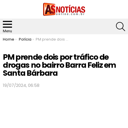
S
Menu
You are here:
Home
Polícia
PM prende dois por tráfico de drogas no bairro Barra Feliz em Santa Bárbara
PM prende dois por tráfico de
drogas no bairro Barra Feliz em
Santa Bárbara
19/07/2024, 06:58