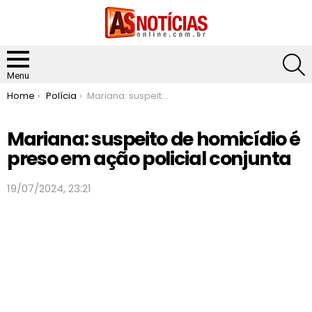
S
Menu
You are here:
Home
Polícia
Mariana: suspeito de homicídio é preso em ação policial conjunta
Mariana: suspeito de homicídio é
preso em ação policial conjunta
19/07/2024, 23:21