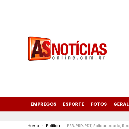
EMPREGOS
ESPORTE
FOTOS
GERAL
You are here:
Home
Política
PSB, PRD, PDT, Solidariedade, Rede e PSOL se unem em convenção neste sábado (20/7), em I