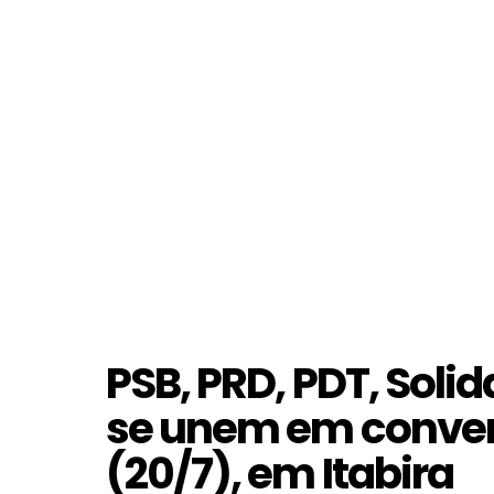
PSB, PRD, PDT, Soli
se unem em conve
(20/7), em Itabira