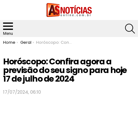
S
Menu
You are here:
Home
Geral
Horóscopo: Confira agora a previsão do seu signo para hoje 17 de julho de 2024
Horóscopo: Confira agora a
previsão do seu signo para hoje
17 de julho de 2024
17/07/2024, 06:10