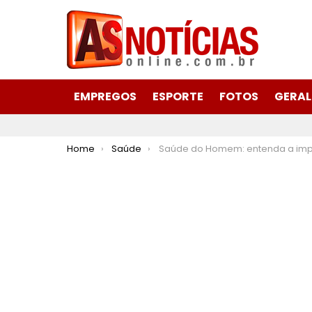
EMPREGOS
ESPORTE
FOTOS
GERAL
You are here:
Home
Saúde
Saúde do Homem: entenda a importância dos cuidados com a saúde mascu